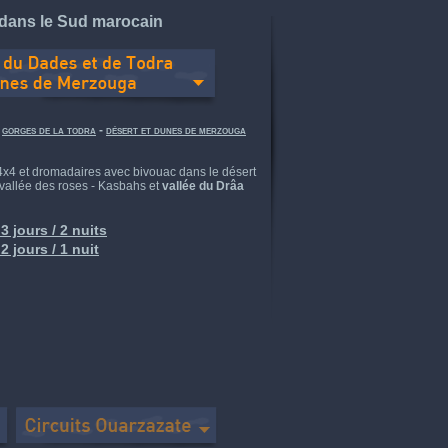
 dans le Sud marocain
-
gorges de la todra
-
désert et dunes de merzouga
x4 et dromadaires avec bivouac dans le désert
 vallée des roses - Kasbahs et
vallée du Drâa
 3 jours / 2 nuits
 2 jours / 1 nuit