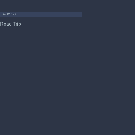
 : 47127558
Road Trip